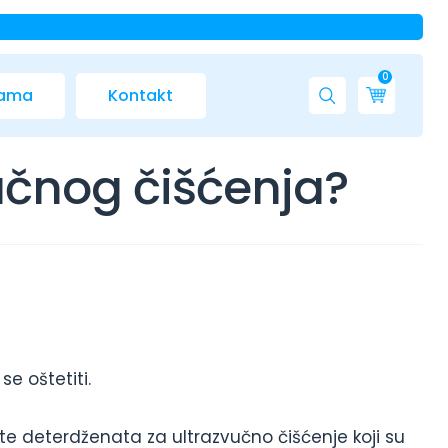
0
nama
Kontakt
učnog čišćenja?
se oštetiti.
rste deterdženata za ultrazvučno čišćenje koji su