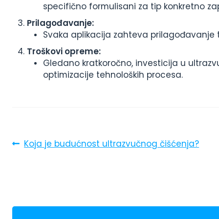
specifično formulisani za tip konkretno zapr
Prilagođavanje:
Svaka aplikacija zahteva prilagođavanje t
Troškovi opreme:
Gledano kratkoročno, investicija u ultrazv
optimizacije tehnoloških procesa.
Post
Previous
Koja je budućnost ultrazvučnog čišćenja?
post:
navigation