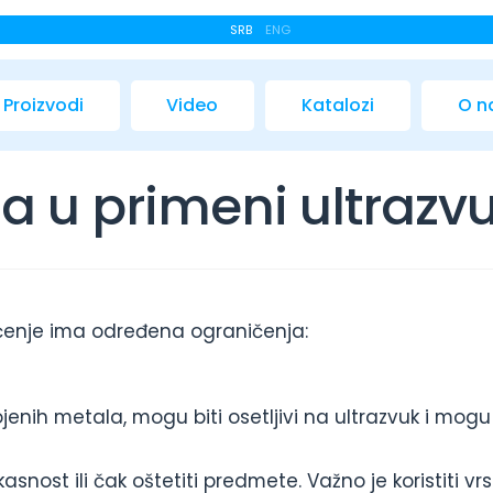
SRB
ENG
Proizvodi
Video
Katalozi
O 
a u primeni ultrazv
šćenje ima određena ograničenja:
ojenih metala, mogu biti osetljivi na ultrazvuk i mogu 
asnost ili čak oštetiti predmete. Važno je koristiti v