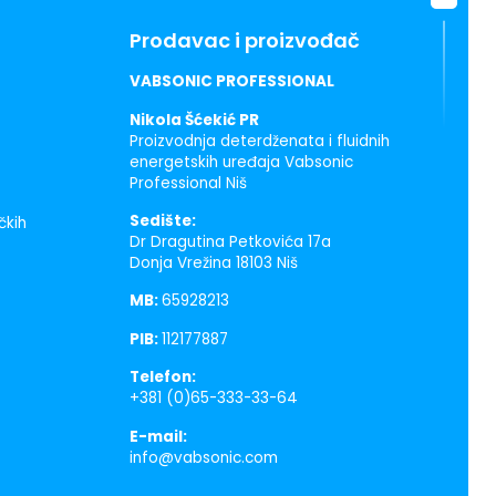
Prodavac i proizvođač
VABSONIC PROFESSIONAL
Nikola Šćekić PR
Proizvodnja deterdženata i fluidnih
energetskih uređaja Vabsonic
Professional Niš
Sedište:
čkih
Dr Dragutina Petkovića 17a
Donja Vrežina 18103 Niš
MB:
65928213
PIB:
112177887
Telefon:
+381 (0)65-333-33-64
E-mail:
info@vabsonic.com