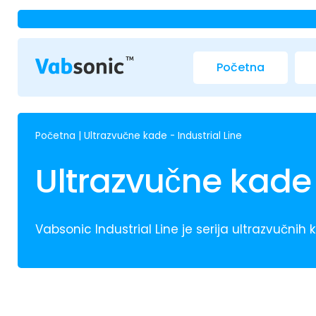
Početna
Početna
|
Ultrazvučne kade - Industrial Line
Ultrazvučne kade 
Vabsonic Industrial Line je serija ultrazvučnih