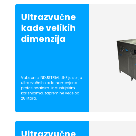
Ultrazvučne
kade velikih
dimenzija
Vabsonic INDUSTRIAL LINE je serija
ultrazvučnih kada namenjena
profesionalnim-industrijskim
korisnicima, zapremine veće od
28 litara.
Ultrazvučne