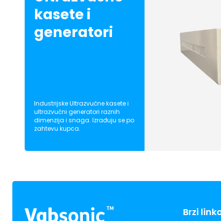
kasete i
generatori
Industrijske Ultrazvučne kasete i
ultrazvučni generatori raznih
dimenzija i snaga. Izrađuju se po
zahtevu kupca.
Brzi link