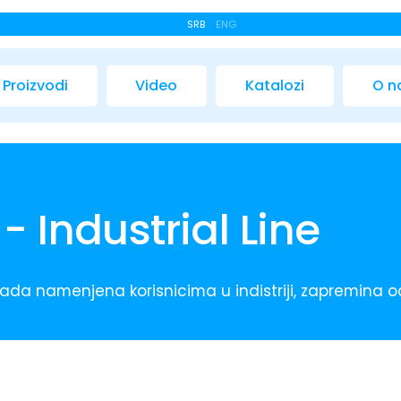
SRB
ENG
Proizvodi
Video
Katalozi
O 
- Industrial Line
 kada namenjena korisnicima u indistriji, zapremina od