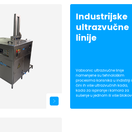
Industrijske
ultrazvučne
linije
Vabsonic ultrazvučne linije
namenjene su tehnološkim
procesima korisnika u indistriji i
čini ih više ultrazvučnih kada,
kada za ispiranje i komora za
sušenje u jednom ili više blokov