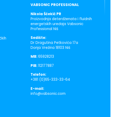
VABSONIC PROFESSIONAL
Nikola Šćekić PR
Proizvodnja deterdženata i fluidnih
energetskih uređaja Vabsonic
Professional Niš
Sedište:
čkih
Dr Dragutina Petkovića 17a
Donja Vrežina 18103 Niš
MB:
65928213
PIB:
112177887
Telefon:
+381 (0)65-333-33-64
E-mail:
info@vabsonic.com