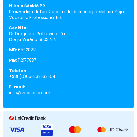
Nikola Šćekić PR
Proizvodnja deterdženata i fluidnih energetskih uređaja
Vabsonic Professional Niš
Sedište:
Dr Dragutina Petkovića 17a
Donja Vrežina 18103 Niš
MB:
65928213
PIB:
112177887
Telefon:
+381 (0)65-333-33-64
E-mail:
info@vabsonic.com