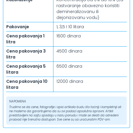
rastvaranje obavezno koristiti
demineralizovanu ili
dejonizovanu vodu)
Pakovanje
1, 3,5 I 10 litara
Cena pakovanja 1
1600 dinara
litra
Cena pakovanja 3
4500 dinara
litra
Cena pakovanja 5
6500 dinara
litara
Cena pakovanja 10
12000 dinara
litara
NAPOMENA
Trudimo se da cene, fotografije i opisi artikala budu što tačniji i kompletniji ali
ne možemo da garantujemo da su svi podaci apsolutno ispravni. Artikli
predstavljeni na sajtu spadaju u našu ponudu i može se desiti da određeni
proizvod nije trenutno dostupan. Sve cene su sa uračunatim PDV-om.