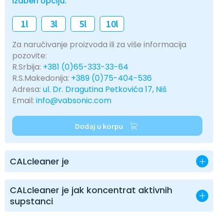
Izaberi opciju:
1l
3l
5l
10l
Za naručivanje proizvoda ili za više informacija
pozovite:
R.Srbija:
+381 (0)65-333-33-64
R.S.Makedonija:
+389 (0)75-404-536
Adresa:
ul. Dr. Dragutina Petkovića 17, Niš
Email:
info@vabsonic.com
Dodaj u korpu
CALcleaner je
CALcleaner je jak koncentrat aktivnih
supstanci