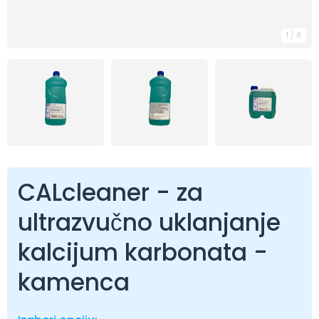
1
/
8
CALcleaner - za
ultrazvučno uklanjanje
kalcijum karbonata -
kamenca