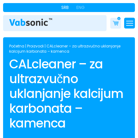
SRB
ENG
0
Početna
|
Proizvodi
|
CALcleaner – za ultrazvučno uklanjanje
kalcijum karbonata – kamenca
CALcleaner – za
ultrazvučno
uklanjanje kalcijum
karbonata –
kamenca