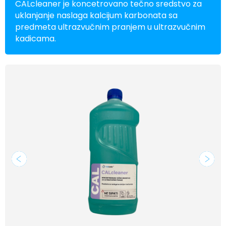
CALcleaner je koncetrovano tečno sredstvo za
uklanjanje naslaga kalcijum karbonata sa
predmeta ultrazvučnim pranjem u ultrazvučnim
kadicama.