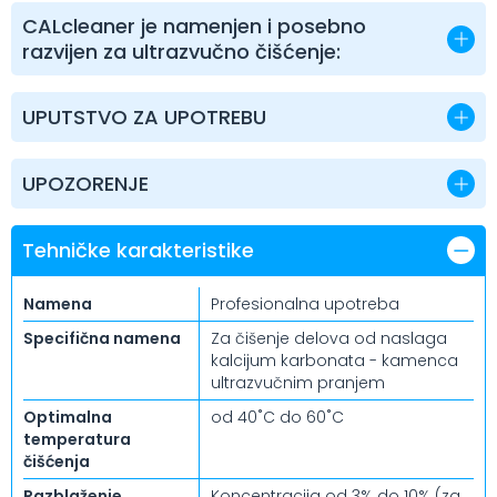
CALcleaner je namenjen i posebno
razvijen za ultrazvučno čišćenje:
UPUTSTVO ZA UPOTREBU
UPOZORENJE
Tehničke karakteristike
Namena
Profesionalna upotreba
Specifična namena
Za čišenje delova od naslaga
kalcijum karbonata - kamenca
ultrazvučnim pranjem
Optimalna
od 40˚C do 60˚C
temperatura
čišćenja
Razblaženje
Koncentracija od 3% do 10% (za