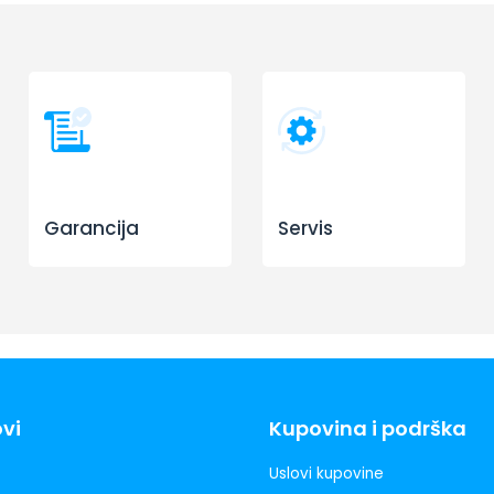
Garancija
Servis
ovi
Kupovina i podrška
Uslovi kupovine