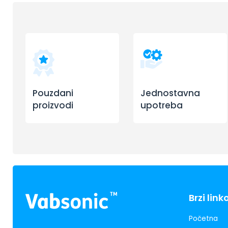
Pouzdani
Jednostavna
proizvodi
upotreba
Brzi link
Početna