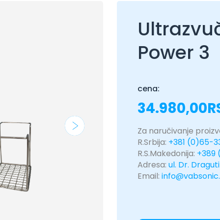
Ultrazvu
Power 3
cena:
34.980,00
R
Za naručivanje proizvo
R.Srbija:
+381 (0)65-
R.S.Makedonija:
+389 
Adresa:
ul. Dr. Dragut
Email:
info@vabsonic