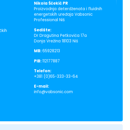
Nikola Šćekić PR
Proizvodnja deterdženata i fluidnih
energetskih uređaja Vabsonic
Professional Niš
Sedište:
čkih
Dr Dragutina Petkovića 17a
Donja Vrežina 18103 Niš
MB:
65928213
PIB:
112177887
Telefon:
+381 (0)65-333-33-64
E-mail:
info@vabsonic.com