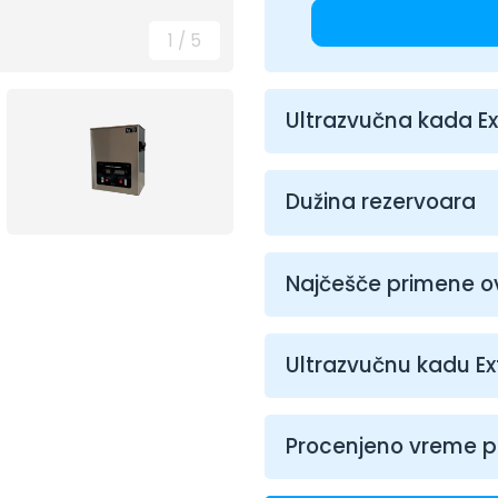
1
/
5
Ultrazvučna kada E
Dužina rezervoara
Najčešče primene o
Ultrazvučnu kadu Ex
Procenjeno vreme p