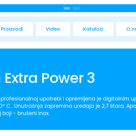
SRB
ENG
Proizvodi
Video
Katalozi
O 
 Extra Power 3
profesionalnoj upotrebi i opremljena je digitalnim
º C . Unutrašnja zapremina uređaja je 2,7 litara. Apa
boji - brušeni inox.