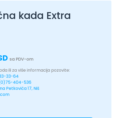
čna kada Extra
SD
sa PDV-om
da ili za više informacija pozovite:
333-33-64
(0)75-404-536
ina Petkovića 17, Niš
.com