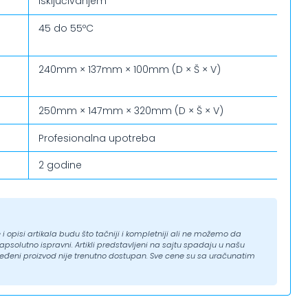
isključivanjem
45 do 55ºC
240mm × 137mm × 100mm (D × Š × V)
250mm × 147mm × 320mm (D × Š × V)
Profesionalna upotreba
2 godine
i opisi artikala budu što tačniji i kompletniji ali ne možemo da
solutno ispravni. Artikli predstavljeni na sajtu spadaju u našu
eđeni proizvod nije trenutno dostupan. Sve cene su sa uračunatim