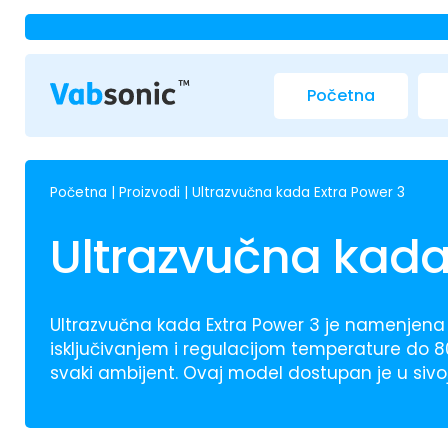
Početna
Početna
|
Proizvodi
|
Ultrazvučna kada Extra Power 3
Ultrazvučna kada
Ultrazvučna kada Extra Power 3 je namenjena 
isključivanjem i regulacijom temperature do 80
svaki ambijent. Ovaj model dostupan je u sivoj 