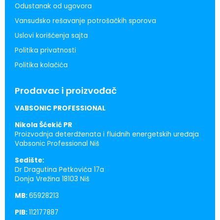
Odustanak od ugovora
Vansudsko rešavanje potrošačkih sporova
Uslovi korišćenja sajta
Politika privatnosti
Politika kolačića
Prodavac i proizvođač
VABSONIC PROFESSIONAL
Nikola Šćekić PR
Proizvodnja deterdženata i fluidnih energetskih uređaja
Vabsonic Professional Niš
Sedište:
Dr Dragutina Petkovića 17a
Donja Vrežina 18103 Niš
MB:
65928213
PIB:
112177887