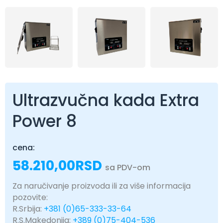
Ultrazvučna kada Extra
Power 8
cena:
58.210,00
RSD
sa PDV-om
Za naručivanje proizvoda ili za više informacija
pozovite:
R.Srbija:
+381 (0)65-333-33-64
R.S.Makedonija:
+389 (0)75-404-536