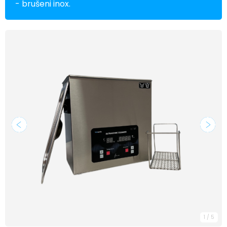
- brušeni inox.
1
/
5