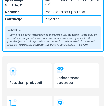
dimenzije
× V)
Namena
Profesionalna upotreba
Garancija
2 godine
NAPOMENA
Trudimo se da cene, fotografije i opisi artikala budu što tačniji i kompletniji ali
ne možemo da garantujemo da su svi podaci apsolutno ispravni. Artikli
predstavljeni na sajtu spadaju u našu ponudu i može se desiti da određeni
proizvod nije trenutno dostupan. Sve cene su sa uračunatim PDV-om.
Jednostavna
Pouzdani proizvodi
upotreba