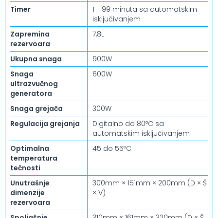
Timer
1 - 99 minuta sa automatskim
isključivanjem
Zapremina
7,8L
rezervoara
Ukupna snaga
900W
Snaga
600W
ultrazvučnog
generatora
Snaga grejača
300W
Regulacija grejanja
Digitalno do 80ºC sa
automatskim isključivanjem
Optimalna
45 do 55ºC
temperatura
tečnosti
Unutrašnje
300mm × 151mm × 200mm (D × Š
dimenzije
× V)
rezervoara
Spoljašnje
310mm × 161mm × 320mm (D × Š