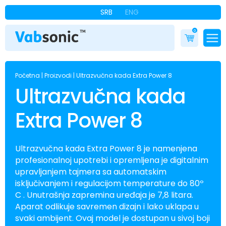
SRB
ENG
0
Početna
|
Proizvodi
|
Ultrazvučna kada Extra Power 8
Ultrazvučna kada
Extra Power 8
Ultrazvučna kada Extra Power 8 je namenjena
profesionalnoj upotrebi i opremljena je digitalnim
upravljanjem tajmera sa automatskim
isključivanjem i regulacijom temperature do 80º
C . Unutrašnja zapremina uređaja je 7,8 litara.
Aparat odlikuje savremen dizajn i lako uklapa u
svaki ambijent. Ovaj model je dostupan u sivoj boji