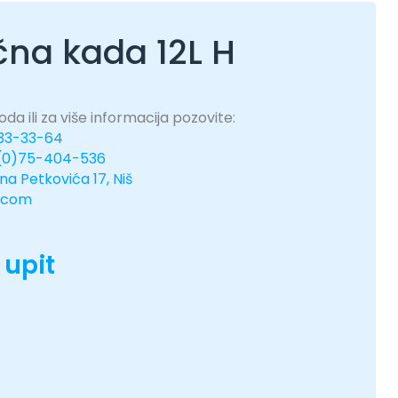
čna kada 12L H
da ili za više informacija pozovite:
333-33-64
(0)75-404-536
ina Petkovića 17, Niš
.com
 upit