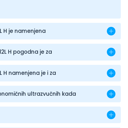
L H je namenjena
12L H pogodna je za
L H namenjena je i za
onomičnih ultrazvučnih kada