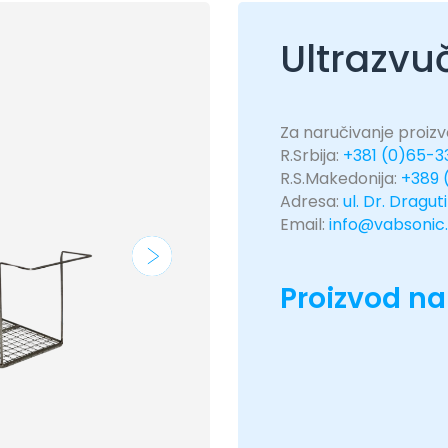
Ultrazvu
Za naručivanje proizvo
R.Srbija:
+381 (0)65-
R.S.Makedonija:
+389 
Adresa:
ul. Dr. Dragut
Email:
info@vabsonic
Proizvod na