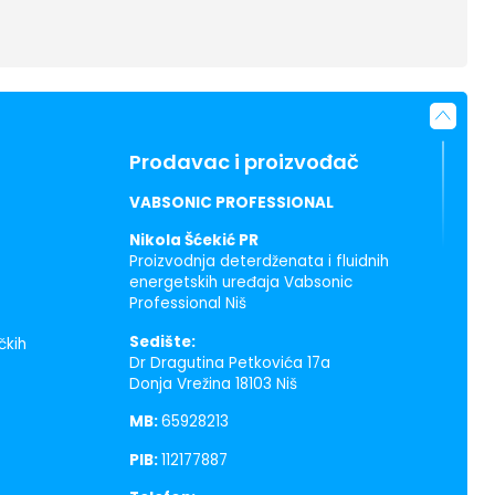
Prodavac i proizvođač
VABSONIC PROFESSIONAL
Nikola Šćekić PR
Proizvodnja deterdženata i fluidnih
energetskih uređaja Vabsonic
Professional Niš
Sedište:
čkih
Dr Dragutina Petkovića 17a
Donja Vrežina 18103 Niš
MB:
65928213
PIB:
112177887