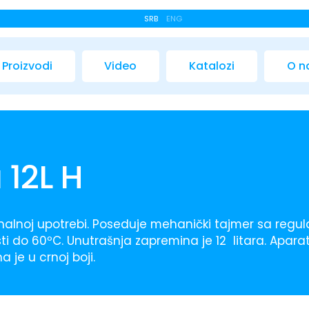
SRB
ENG
Proizvodi
Video
Katalozi
O 
 12L H
alnoj upotrebi. Poseduje mehanički tajmer sa regula
 do 60ºC. Unutrašnja zapremina je 12 litara. Aparat 
je u crnoj boji.