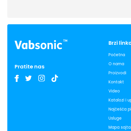
Brzi link
Početna
O nama
Pratite nas
Proizvodi
Kontakt
Video
Katalozi i 
Najčešća p
Usluge
Mapa sajta