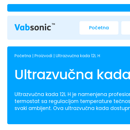
Početna
Početna
|
Proizvodi
|
Ultrazvučna kada 12L H
Ultrazvučna kada
Ultrazvučna kada 12L H je namenjena profesion
termostat sa regulacijom temperature tečnosti
svaki ambijent. Ova ultrazvučna kada dostupna 