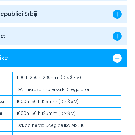
epublici Srbiji
e:
ike
1100 h 250 h 280mm (D x Š x V)
DA, mikrokontrolerski PID regulator
ta
1000h 150 h 125mm (D x Š x V)
e
1000h 150 h 125mm (D x Š V)
Da, od nerđajućeg čelika AISI316L