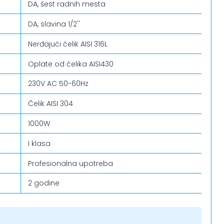
DA, šest radnih mesta
DA, slavina 1/2''
Nerđajući čelik AISI 316L
Oplate od čelika AISI430
230V AC 50-60Hz
Čelik AISI 304
1000W
I klasa
Profesionalna upotreba
2 godine