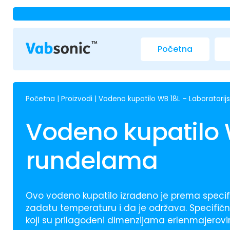
Početna
Početna
|
Proizvodi
|
Vodeno kupatilo WB 18L – Laboratorij
Vodeno kupatilo 
rundelama
Ovo vodeno kupatilo izrađeno je prema speci
zadatu temperaturu i da je održava. Specifič
koji su prilagođeni dimenzijama erlenmajero