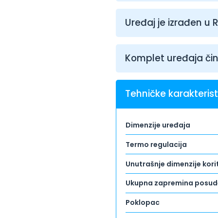
Uređaj je izrađen u R
Komplet uređaja čin
Tehničke karakterist
Dimenzije uređaja
Termo regulacija
Unutrašnje dimenzije kori
Ukupna zapremina posud
Poklopac