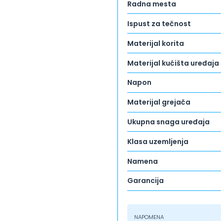
Radna mesta
Ispust za tečnost
Materijal korita
Materijal kućišta uređaja
Napon
Materijal grejača
Ukupna snaga uređaja
Klasa uzemljenja
Namena
Garancija
NAPOMENA