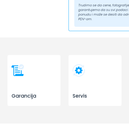
Trudimo se da cene, fotografije 
garantujemo da su svi podaci ap
ponudu i može se desiti da odr
PDV-om.
Garancija
Servis