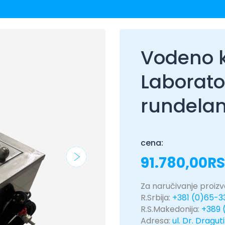
Vodeno k
Laborato
rundela
cena:
91.780,00
R
Za naručivanje proizvo
R.Srbija:
+381 (0)65-
R.S.Makedonija:
+389 
Adresa:
ul. Dr. Dragut