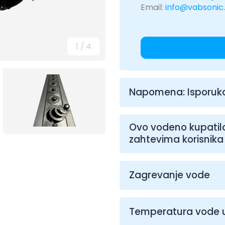
Email:
info@vabsonic
1
/
4
Napomena: Isporuka
Ovo vodeno kupatilo
zahtevima korisnika
Zagrevanje vode
Temperatura vode 