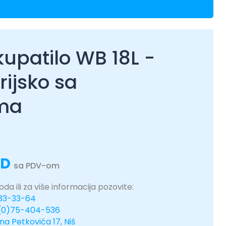
upatilo WB 18L -
rijsko sa
ma
SD
sa PDV-om
da ili za više informacija pozovite:
333-33-64
(0)75-404-536
ina Petkovića 17, Niš