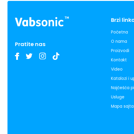
Brzi link
Početna
O nama
Pratite nas
Proizvodi
Kontakt
Video
Katalozi i 
Najčešća p
Usluge
Mapa sajta