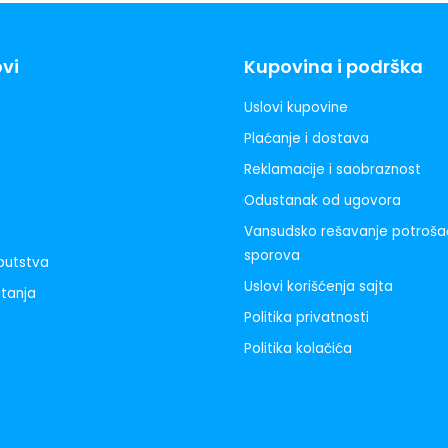
ovi
Kupovina i podrška
Uslovi kupovine
Plaćanje i dostava
Reklamacije i saobraznost
Odustanak od ugovora
Vansudsko rešavanje potroša
sporova
uputstva
Uslovi korišćenja sajta
itanja
Politika privatnosti
Politika kolačića