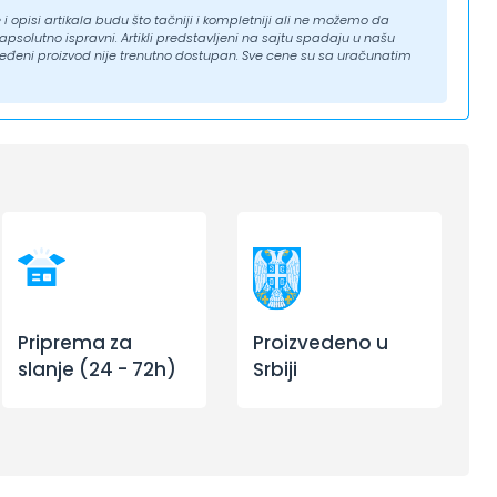
i opisi artikala budu što tačniji i kompletniji ali ne možemo da
solutno ispravni. Artikli predstavljeni na sajtu spadaju u našu
eđeni proizvod nije trenutno dostupan. Sve cene su sa uračunatim
Priprema za
Proizvedeno u
slanje (24 - 72h)
Srbiji