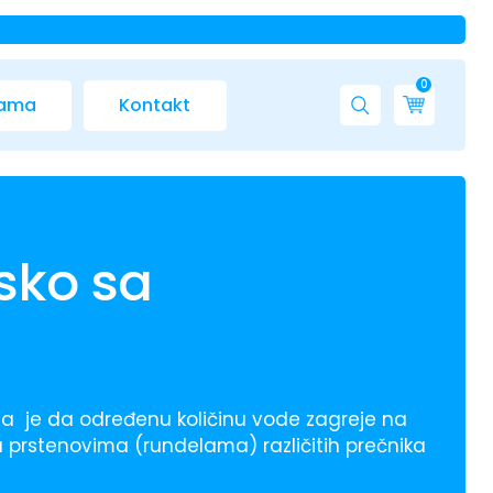
0
nama
Kontakt
sko sa
a je da određenu količinu vode zagreje na
 prstenovima (rundelama) različitih prečnika