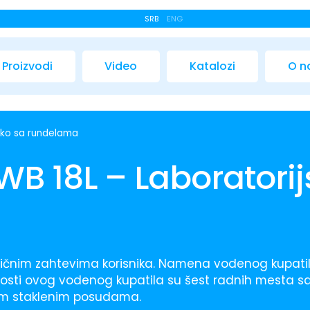
SRB
ENG
Proizvodi
Video
Katalozi
O 
sko sa rundelama
WB 18L – Laboratorij
fičnim zahtevima korisnika. Namena vodenog kupatil
nosti ovog vodenog kupatila su šest radnih mesta sa
vim staklenim posudama.