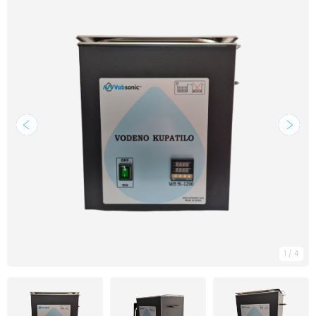
1
/
4