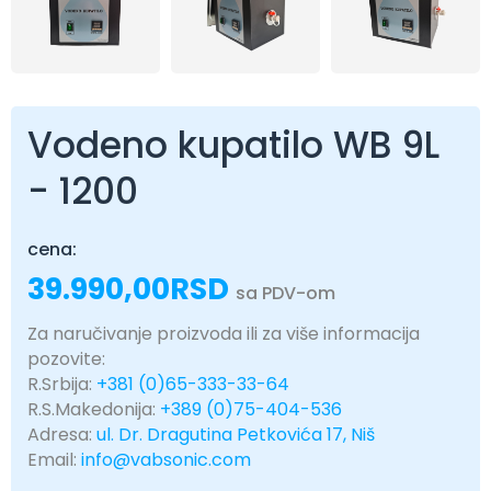
Vodeno kupatilo WB 9L
- 1200
cena:
39.990,00
RSD
sa PDV-om
Za naručivanje proizvoda ili za više informacija
pozovite:
R.Srbija:
+381 (0)65-333-33-64
R.S.Makedonija:
+389 (0)75-404-536
Adresa:
ul. Dr. Dragutina Petkovića 17, Niš
Email:
info@vabsonic.com