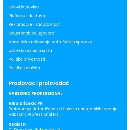
Uslovi kupovine
Plaćanje i dostava
Reklamacije i saobraznost
Odustanak od ugovora
Vansudsko rešavanje potrošačkih sporova
Uslovi korišćenja sajta
Politika privatnosti
Politika kolačića
Prodavac i proizvođač
VABSONIC PROFESSIONAL
Nikola Šćekić PR
Proizvodnja deterdženata i fluidnih energetskih uređaja
Vabsonic Professional Niš
Sedište:
Dr Dragutina Petkovića 17a