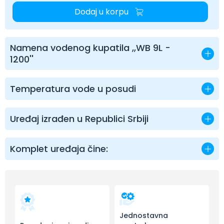
Dodaj u korpu
Namena vodenog kupatila ,,WB 9L -
1200''
Temperatura vode u posudi
Uređaj izrađen u Republici Srbiji
Komplet uređaja čine:
Jednostavna