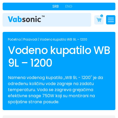
SRB
ENG
0
Početna
|
Proizvodi
|
Vodeno kupatilo WB 9L – 1200
Vodeno kupatilo WB
9L – 1200
Namena vodenog kupatila ,,WB 9L - 1200'' je da
određenu količinu vode zagreje na zadatu
temperaturu. Voda se zagreva grejačima
efektivne snage 750W koji su montirani na
spoljašne strane posude.