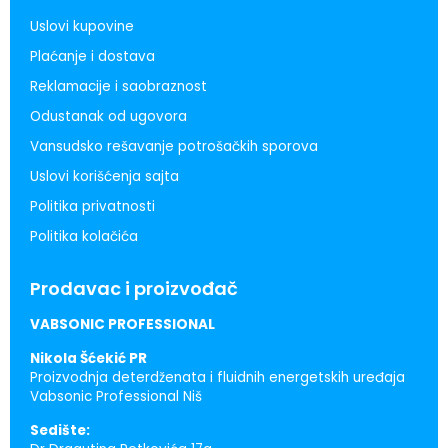
Uslovi kupovine
Plaćanje i dostava
Reklamacije i saobraznost
Odustanak od ugovora
Vansudsko rešavanje potrošačkih sporova
Uslovi korišćenja sajta
Politika privatnosti
Politika kolačića
Prodavac i proizvođač
VABSONIC PROFESSIONAL
Nikola Šćekić PR
Proizvodnja deterdženata i fluidnih energetskih uređaja
Vabsonic Professional Niš
Sedište: