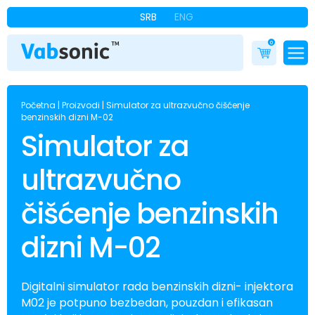
SRB
ENG
0
Početna
|
Proizvodi
|
Simulator za ultrazvučno čišćenje
benzinskih dizni M-02
Simulator za
ultrazvučno
čišćenje benzinskih
dizni M-02
Digitalni simulator rada benzinskih dizni- injektora
M02 je potpuno bezbedan, pouzdan i efikasan