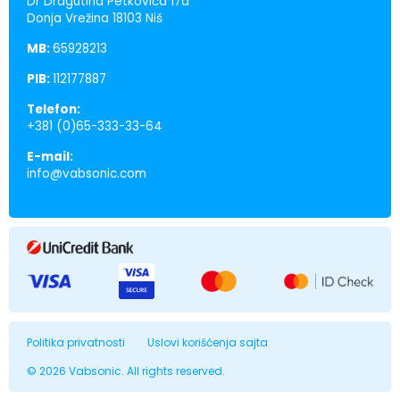
Dr Dragutina Petkovića 17a
Donja Vrežina 18103 Niš
MB:
65928213
PIB:
112177887
Telefon:
+381 (0)65-333-33-64
E-mail:
info@vabsonic.com
Politika privatnosti
Uslovi korišćenja sajta
© 2026 Vabsonic. All rights reserved.