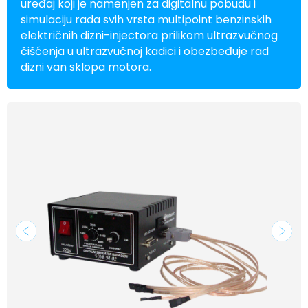
uređaj koji je namenjen za digitalnu pobudu i
simulaciju rada svih vrsta multipoint benzinskih
električnih dizni-injectora prilikom ultrazvučnog
čišćenja u ultrazvučnoj kadici i obezbeđuje rad
dizni van sklopa motora.