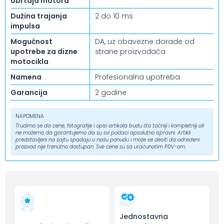
obrtaja motora
Dužina trajanja
2 do 10 ms
impulsa
Mogućnost
DA, uz obavezne dorade od
upotrebe za dizne
strane proizvođača
motocikla
Namena
Profesionalna upotreba
Garancija
2 godine
NAPOMENA
Trudimo se da cene, fotografije i opisi artikala budu što tačniji i kompletniji ali
ne možemo da garantujemo da su svi podaci apsolutno ispravni. Artikli
predstavljeni na sajtu spadaju u našu ponudu i može se desiti da određeni
proizvod nije trenutno dostupan. Sve cene su sa uračunatim PDV-om.
Jednostavna