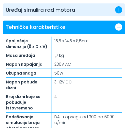
Uređaj simulira rad motora
Tehničke karakteristike
Spoljašnje
15,5 x 14,5 x 8,5cm
dimenzije (Š x D x V)
Masa uređaja
1,7 kg
Napon napajanja
230V AC
Ukupna snaga
50W
Napon pobude
3-12V DC
dizni
Broj dizni koje se
4
pobuđuje
istovremeno
Podešavanje
DA, u opsegu od 700 do 6000
simulacije broja
o/min