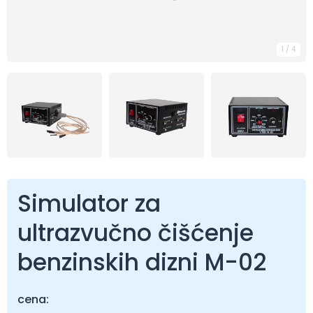
1
/
4
Simulator za
ultrazvučno čišćenje
benzinskih dizni M-02
cena: