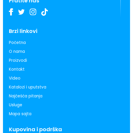
Pratite nas
Brzi linkovi
Početna
O nama
Proizvodi
Kontakt
Video
Katalozi i uputstva
Najčešća pitanja
Usluge
Mapa sajta
Kupovina i podrška