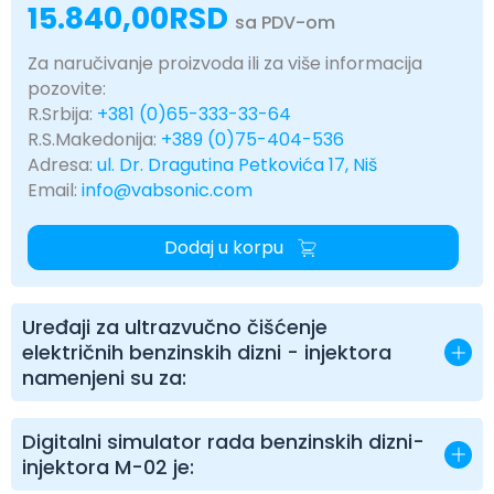
15.840,00
RSD
sa PDV-om
Za naručivanje proizvoda ili za više informacija
pozovite:
R.Srbija:
+381 (0)65-333-33-64
R.S.Makedonija:
+389 (0)75-404-536
Adresa:
ul. Dr. Dragutina Petkovića 17, Niš
Email:
info@vabsonic.com
Dodaj u korpu
Uređaji za ultrazvučno čišćenje
električnih benzinskih dizni - injektora
namenjeni su za:
Digitalni simulator rada benzinskih dizni-
injektora M-02 je: