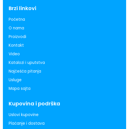
Brzi linkovi
Početna
O nama
Proizvodi
Kontakt
Video
Katalozi i uputstva
Najčešća pitanja
Usluge
Mapa sajta
Kupovina i podrška
Uslovi kupovine
Plaćanje i dostava