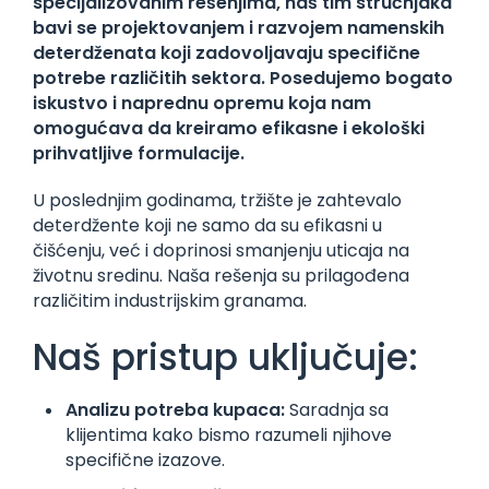
specijalizovanim rešenjima, naš tim stručnjaka
bavi se projektovanjem i razvojem namenskih
deterdženata koji zadovoljavaju specifične
potrebe različitih sektora. Posedujemo bogato
iskustvo i naprednu opremu koja nam
omogućava da kreiramo efikasne i ekološki
prihvatljive formulacije.
U poslednjim godinama, tržište je zahtevalo
deterdžente koji ne samo da su efikasni u
čišćenju, već i doprinosi smanjenju uticaja na
životnu sredinu. Naša rešenja su prilagođena
različitim industrijskim granama.
Naš pristup uključuje:
Analizu potreba kupaca:
Saradnja sa
klijentima kako bismo razumeli njihove
specifične izazove.