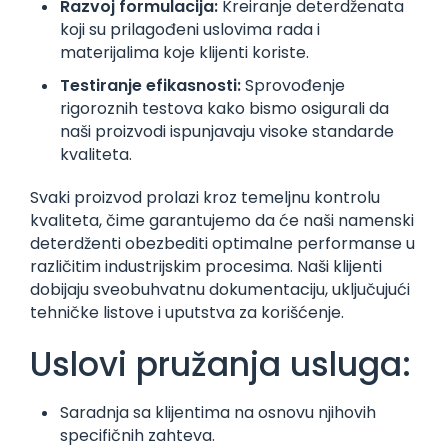
Razvoj formulacija:
Kreiranje deterdženata
koji su prilagođeni uslovima rada i
materijalima koje klijenti koriste.
Testiranje efikasnosti:
Sprovođenje
rigoroznih testova kako bismo osigurali da
naši proizvodi ispunjavaju visoke standarde
kvaliteta.
Svaki proizvod prolazi kroz temeljnu kontrolu
kvaliteta, čime garantujemo da će naši namenski
deterdženti obezbediti optimalne performanse u
različitim industrijskim procesima. Naši klijenti
dobijaju sveobuhvatnu dokumentaciju, uključujući
tehničke listove i uputstva za korišćenje.
Uslovi pružanja usluga:
Saradnja sa klijentima na osnovu njihovih
specifičnih zahteva.