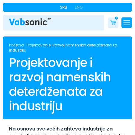
SRB
ENG
0
Početna
|
Projektovanje i razvoj namenskih deterdženata za
industriju
Projektovanje i
razvoj namenskih
deterdženata za
industriju
Na osnovu sve većih zahteva industrije za