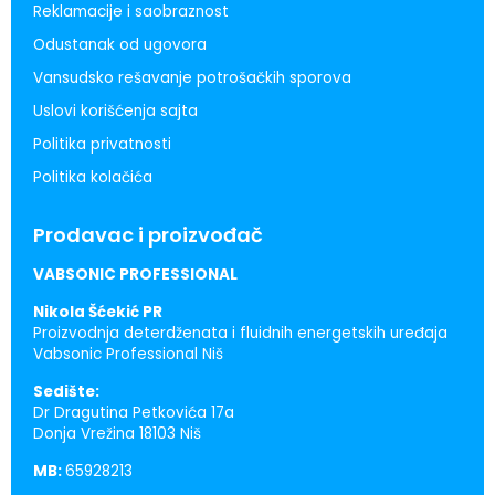
Reklamacije i saobraznost
Odustanak od ugovora
Vansudsko rešavanje potrošačkih sporova
Uslovi korišćenja sajta
Politika privatnosti
Politika kolačića
Prodavac i proizvođač
VABSONIC PROFESSIONAL
Nikola Šćekić PR
Proizvodnja deterdženata i fluidnih energetskih uređaja
Vabsonic Professional Niš
Sedište:
Dr Dragutina Petkovića 17a
Donja Vrežina 18103 Niš
MB:
65928213