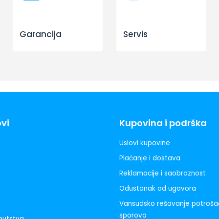
Garancija
Servis
ovi
Kupovina i podrška
Uslovi kupovine
Plaćanje i dostava
Reklamacije i saobraznost
Odustanak od ugovora
Vansudsko rešavanje potroša
sporova
uputstva