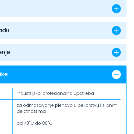
radu
enje
ike
Industrijska, profesionalna upotreba
za odmašćivanje plehova u pekarstvu i sličnim
delatnostima
od 70˚C do 80˚C