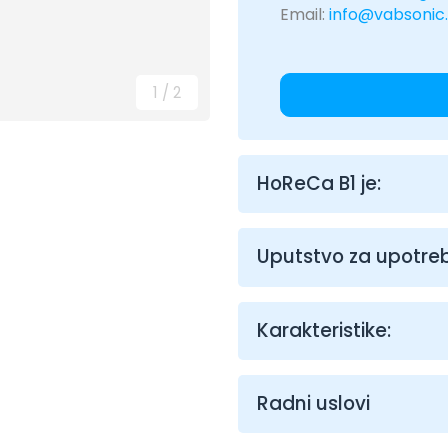
Email:
info@vabsonic
1
/
2
HoReCa B1 je:
Uputstvo za upotre
Karakteristike:
Radni uslovi