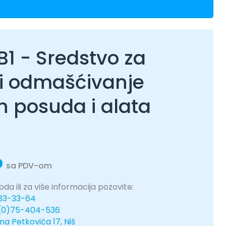
1 - Sredstvo za
 i odmašćivanje
h posuda i alata
D
sa PDV-om
da ili za više informacija pozovite:
333-33-64
(0)75-404-536
ina Petkovića 17, Niš