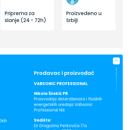
Priprema za
Proizvedeno u
slanje (24 - 72h)
Srbiji
Prodavac i proizvođač
VABSONIC PROFESSIONAL
Nikola Šćekić PR
Proizvodnja deterdženata i fluidnih
energetskih uređaja Vabsonic
Professional Niš
Sedište:
čkih
Dr Dragutina Petkovića 17a