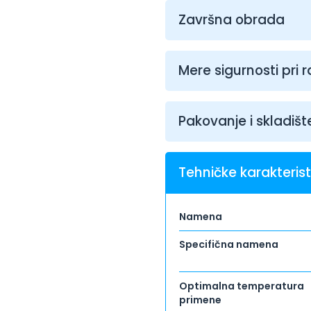
Završna obrada
Mere sigurnosti pri 
Pakovanje i skladišt
Tehničke karakterist
Namena
Specifična namena
Optimalna temperatura
primene