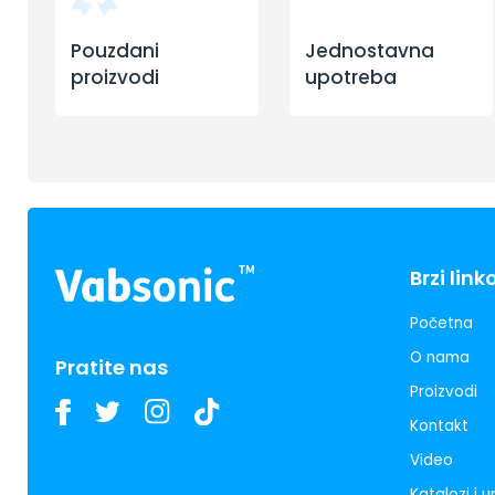
Pouzdani
Jednostavna
proizvodi
upotreba
Brzi link
Početna
O nama
Pratite nas
Proizvodi
Kontakt
Video
Katalozi i 