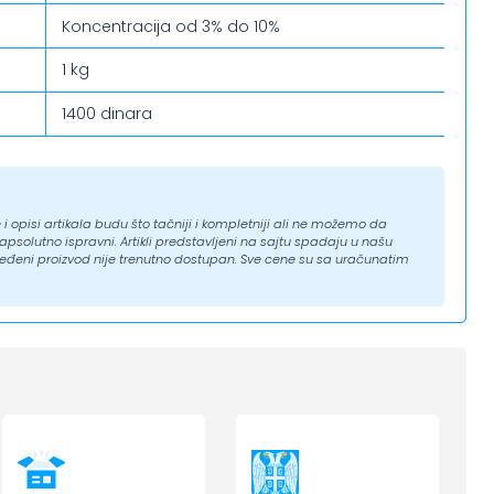
Koncentracija od 3% do 10%
1 kg
1400 dinara
i opisi artikala budu što tačniji i kompletniji ali ne možemo da
solutno ispravni. Artikli predstavljeni na sajtu spadaju u našu
eđeni proizvod nije trenutno dostupan. Sve cene su sa uračunatim