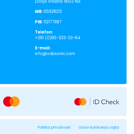
Donja Vrežina 18103 Niš
MB:
65928213
PIB:
112177887
Telefon:
+381 (0)65-333-33-64
E-mail:
info@vabsonic.com
Politika privatnosti
Uslovi korišćenja sajta