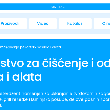
SRB
ENG
Proizvodi
Video
Katalozi
O 
dmašćivanje pekarskih posuda i alata
stvo za čišćenje i 
 i alata
deterdžent namenjen za uklanjanje tvrdokornih zago
e, grill rešetke i kuhinjsko posuđe, delove gasnih šp
.