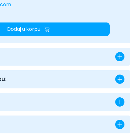
.com
Dodaj u korpu
bu: