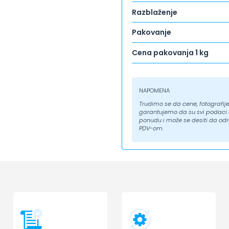
Razblaženje
Pakovanje
Cena pakovanja 1 kg
NAPOMENA
Trudimo se da cene, fotografije 
garantujemo da su svi podaci ap
ponudu i može se desiti da odr
PDV-om.