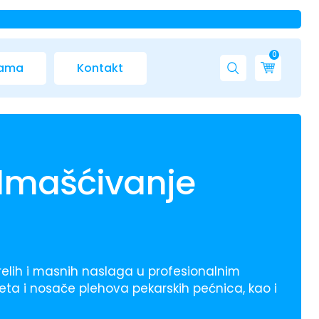
0
nama
Kontakt
odmašćivanje
relih i masnih naslaga u profesionalnim
oreta i nosače plehova pekarskih pećnica, kao i