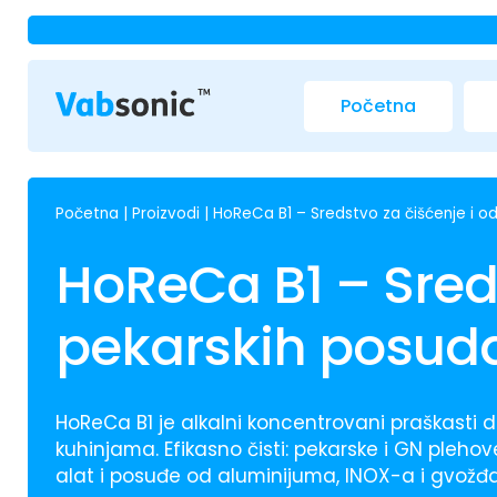
Početna
Početna
|
Proizvodi
|
HoReCa B1 – Sredstvo za čišćenje i o
HoReCa B1 – Sred
pekarskih posuda
HoReCa B1 je alkalni koncentrovani praškasti 
kuhinjama. Efikasno čisti: pekarske i GN plehov
alat i posuđe od aluminijuma, INOX-a i gvožđa