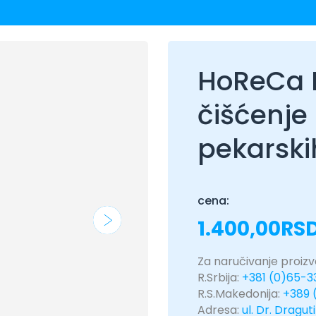
HoReCa B
čišćenje
pekarski
cena:
1.400,00
RS
Za naručivanje proizvo
R.Srbija:
+381 (0)65-
R.S.Makedonija:
+389 
Adresa:
ul. Dr. Dragut